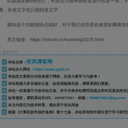
比如朋友圈9张照片，长按后只能单独转发选中的某一张，
圈，长按文字也只能转发文字
期待这个功能能快点搞好，对于我们这些喜欢偷朋友圈表情
原文链接：https://molure.cn/huodong/2375.html
©
版权声明
听风博客网
1
本站名称：
2
本站永久网址：
https://www.gqr5.cn
3
本站的文章部分内容来源于网络，仅供大家学习与参考！
4
本站资源大多存储在云盘，如发现链接失效，请联系我们更新。
5
本站一切资源不代表本站立场，并不代表本站赞同其观点和对其真实性负
6
如有侵权，请联系站长QQ：
2889873061
• 邮箱：
2889873061@qq.com
7
本文内容仅为技术科普，请勿用于非法用途
8
根据《计算机软件保护条例》第十七条，本站所有软件请仅用于学习研究