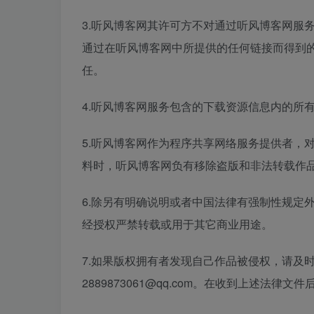
3.听风博客网其许可方不对通过听风博客网服
通过在听风博客网中所提供的任何链接而得到
任。
4.听风博客网服务包含的下载资源信息内的所
5.听风博客网作为程序共享网络服务提供者，
料时，听风博客网负有移除盗版和非法转载作
6.除另有明确说明或者中国法律有强制性规定
经授权严禁转载或用于其它商业用途。
7.如果版权拥有者发现自己作品被侵权，请及
2889873061@qq.com。在收到上述法