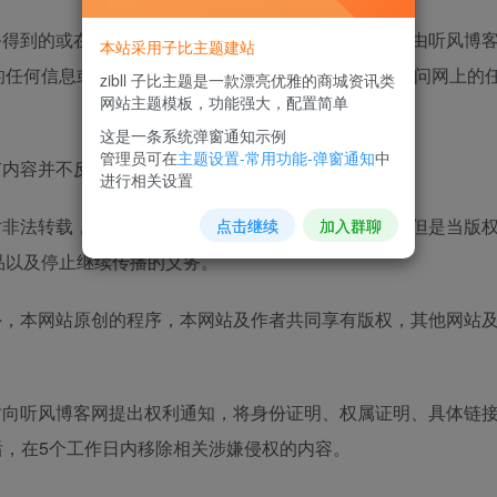
务得到的或在其上刊登广告所推介的产品或服务、通过由听风博
本站采用子比主题建站
的任何信息或建议做任何担保。对因通过服务下载或访问网上的
zibll 子比主题是一款漂亮优雅的商城资讯类
网站主题模板，功能强大，配置简单
这是一条系统弹窗通知示例
管理员可在
主题设置-常用功能-弹窗通知
中
有内容并不反映亦不代表任何听风博客网之意见。
进行相关设置
对非法转载，盗版行为的发生不具备充分的监控能力。但是当版
点击继续
加入群聊
品以及停止继续传播的义务。
外，本网站原创的程序，本网站及作者共同享有版权，其他网站
时向听风博客网提出权利通知，将身份证明、权属证明、具体链接
律文件后，在5个工作日内移除相关涉嫌侵权的内容。