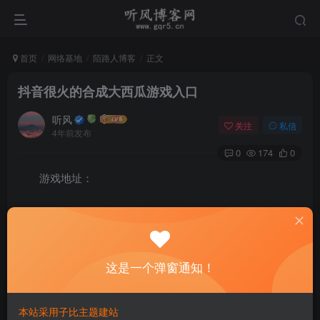
首页
网络基地
陌路人博客
正文
抖音很火的合成大西瓜游戏入口
听风
关注
私信
4年前发布
0
174
0
游戏地址：
http://www.wesane.com/game/654/
这是一个弹窗通知！
本站采用子比主题建站