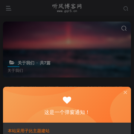
关于我们
共7篇
关于我们
分类
网络基地
生活资讯
关于我们
QQ机器人框架官网
子分类
旗下站点
排序
更新
浏览
点赞
发布
评论
收藏
随机
这是一个弹窗通知！
Scdn Host CDN – 正式上线开放 推广
置顶
分佣 模块，快来看看吧！
本站采用子比主题建站