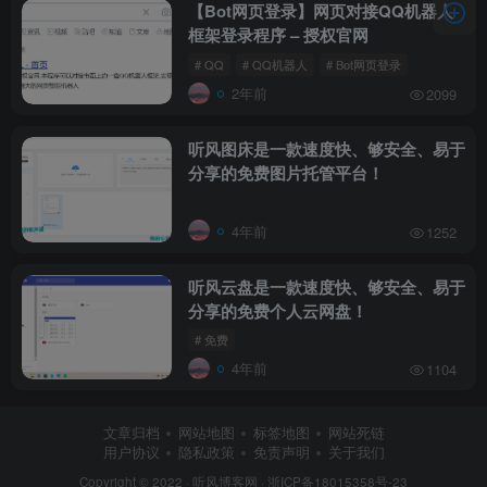
【Bot网页登录】网页对接QQ机器人
框架登录程序 – 授权官网
# QQ
# QQ机器人
# Bot网页登录
2年前
2099
听风图床是一款速度快、够安全、易于
分享的免费图片托管平台！
4年前
1252
听风云盘是一款速度快、够安全、易于
分享的免费个人云网盘！
# 免费
4年前
1104
文章归档
网站地图
标签地图
网站死链
用户协议
隐私政策
免责声明
关于我们
Copyright © 2022 ·
听风博客网
·
浙ICP备18015358号-23