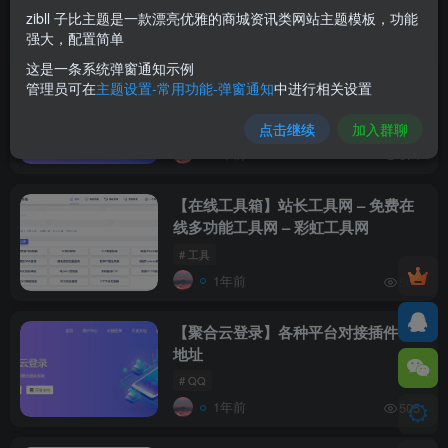
# cdn
# scdn
# scdnhost
zibll 子比主题是一款漂亮优雅的商城资讯类网站主题模板，功能
4个月前
163
强大，配置简单
这是一条系统弹窗通知示例
【聚合云登录】多渠道便捷登录平台接
置顶
管理员可在
主题设置-常用功能-弹窗通知
中进行相关设置
入（免费社会化登录计划）
点击继续
加入群聊
# QQ
# 登录
1年前
674
【在线工具箱】站长工具网 – 免费在
线多功能工具网 – 彩虹工具网
# 工具
1年前
508
【聚合云登录】各种平台对接插件下载
地址
# QQ
1年前
505