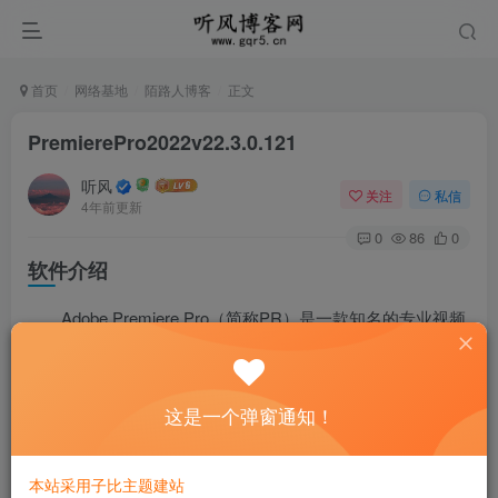
首页
网络基地
陌路人博客
正文
PremierePro2022v22.3.0.121
听风
关注
私信
4年前更新
0
86
0
软件介绍
Adobe Premiere Pro（简称PR）是一款知名的专业视频
编辑软件，数字视频剪辑软件。主要用来编辑视频和音频，
可以在RGB和YUV色彩空间中以高达32位色彩的视频分辨率
这是一个弹窗通知！
对4K和更高质量的视频文件进行编辑，支持VST音频插件和
音轨5.1环绕声，支持沉浸式360/VR视频，基于非线性编辑
的软件。Premiere Pro插件架构可以导入和导出QuickTime
本站采用子比主题建站