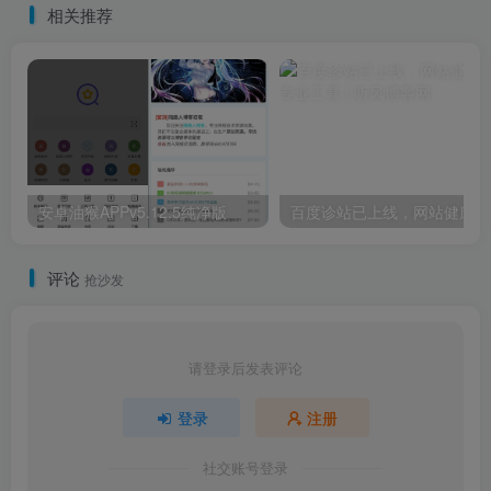
相关推荐
安卓油猴APPv5.12.5纯净版
百
评论
抢沙发
请登录后发表评论
登录
注册
社交账号登录