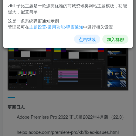
或DirectShow文件，支持MacOS和Windows大部分视频和音
zibll 子比主题是一款漂亮优雅的商城资讯类网站主题模板，功能
强大，配置简单
频格式。
这是一条系统弹窗通知示例
管理员可在
主题设置-常用功能-弹窗通知
中进行相关设置
点击继续
加入群聊
更新日志
Adobe Premiere Pro 2022 正式版2022年4月版（22.3）
helpx.adobe.com/premiere-pro/kb/fixed-issues.html