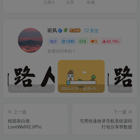
点赞
0
分享
收藏
听风
关注
0
1285
3
3
62.7W+
欢迎访问本站！
2024最新v2ray节点免费分享-05.08附ss/vmess节点订阅
2024.4.20，最新v2ray节点免费分享-附ss/vmess节点订阅
上一篇
下一篇
校园表白墙
宅男快速收录导航系统源码
LoveWallV2.0Pro
打包分享带数据