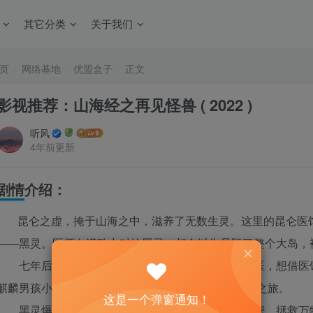
其它分类
关于我们
页
网络基地
优盟盒子
正文
影视推荐：山海经之再见怪兽 ( 2022 )
听风
4年前更新
剧情介绍：
昆仑之虚，掩于山海之中，滋养了无数生灵。这里的昆仑医
——黑灵。医师白泽致力对抗黑灵，却自以为是毁了整个大岛，
七年后，白泽的医术突飞猛进却受人白眼无法行医，想借医馆
麒麟男孩小羿一 起踏上了荒芜的大岛，进行一场救赎之旅。
这是一个弹窗通知！
黑灵爆发危机在即，他们能否解开黑灵背后的秘密，拯救万物