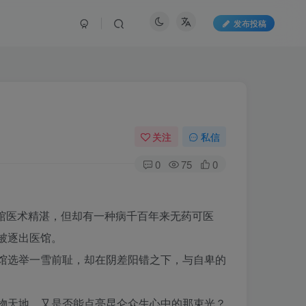
发布投稿
关注
私信
0
75
0
馆医术精湛，但却有一种病千百年来无药可医
被逐出医馆。
选举一雪前耻，却在阴差阳错之下，与自卑的
天地，又是否能点亮昆仑众生心中的那束光？