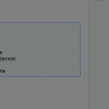
责
【进行处理】
用途