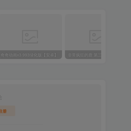
奇奇动画v3.993绿化版【安卓】
非常疯狂的鹿 第三人称射击游戏
论
注册