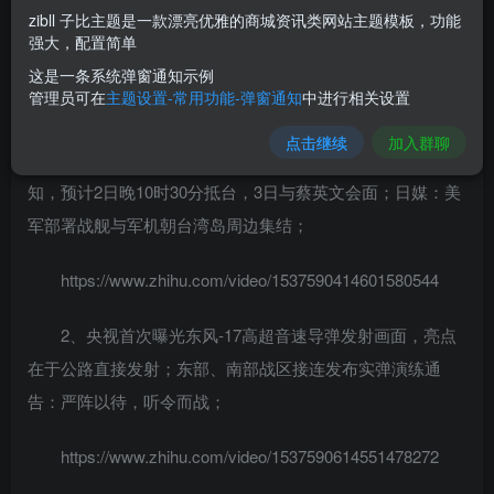
8月2日，农历七月初五，星期二！
zibll 子比主题是一款漂亮优雅的商城资讯类网站主题模板，功能
强大，配置简单
在这里，每天60秒读懂世界！
这是一条系统弹窗通知示例
管理员可在
主题设置-常用功能-弹窗通知
中进行相关设置
1、美媒：佩洛西1日凌晨已抵达新加坡，行程高度保
点击继续
加入群聊
密，拒绝记者随同；台媒：有台官员称已收到接待佩洛西通
知，预计2日晚10时30分抵台，3日与蔡英文会面；日媒：美
军部署战舰与军机朝台湾岛周边集结；
https://www.zhihu.com/video/1537590414601580544
2、央视首次曝光东风-17高超音速导弹发射画面，亮点
在于公路直接发射；东部、南部战区接连发布实弹演练通
告：严阵以待，听令而战；
https://www.zhihu.com/video/1537590614551478272