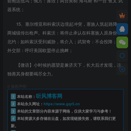
箭炮运抵乌；俄方：摧毁了两台美制"海马斯"和一台"鱼叉"武
器系统；
15、塞尔维亚和科索沃边境起冲突，塞族人筑起路障，
两城镇传出枪声。科索沃：将停止承认在科塞族人原身份；
北约：如科索沃受到威胁，将介入；武契奇：不会投降；俄
外交部：呼吁美国欧盟停止挑衅；
【微语】小时候的愿望是兼济天下，长大后才发现，连
独善其身都要竭尽全力。
©
版权声明
听风博客网
1
本站名称：
2
本站永久网址：
https://www.gqr5.cn
3
本站的文章部分内容来源于网络，仅供大家学习与参考！
4
本站资源大多存储在云盘，如发现链接失效，请联系我们更
新。