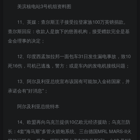
美滨核电站3号机组资料图
11、英媒：查尔斯王子接受拉登家族100万英镑捐款。
查尔斯回应：收款人是旗下的慈善机构，接受赠款完全是基
金会理事的决定；
12、印度西孟加拉邦一面包车31日发生漏电事故，致10
死16伤，司机已逃逸，警方：或是车内的发电机接线问题；
13、阿尔及利亚总统宣布该国有可能加入金砖国家，并
承诺会有"好消息"；
阿尔及利亚总统特本
14、欧盟再向乌克兰提供10亿欧元经济援助；乌克兰防
长：4套"海马斯"多管火箭炮系统、三台德国MRL MARS-II火