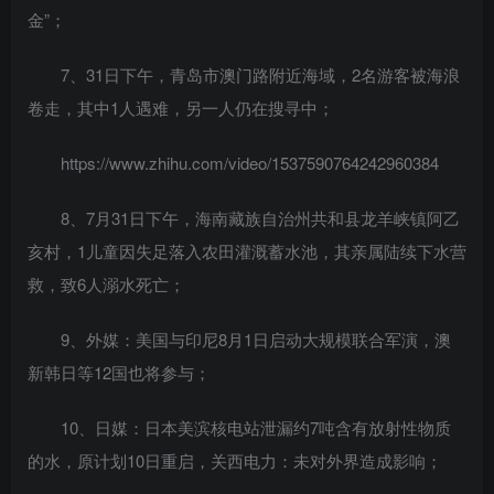
金”；
7、31日下午，青岛市澳门路附近海域，2名游客被海浪
卷走，其中1人遇难，另一人仍在搜寻中；
https://www.zhihu.com/video/1537590764242960384
8、7月31日下午，海南藏族自治州共和县龙羊峡镇阿乙
亥村，1儿童因失足落入农田灌溉蓄水池，其亲属陆续下水营
救，致6人溺水死亡；
9、外媒：美国与印尼8月1日启动大规模联合军演，澳
新韩日等12国也将参与；
10、日媒：日本美滨核电站泄漏约7吨含有放射性物质
的水，原计划10日重启，关西电力：未对外界造成影响；