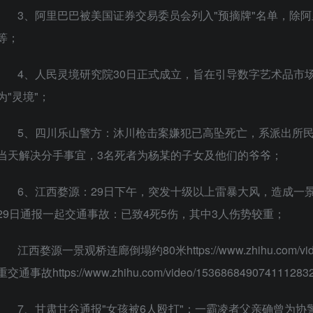
3、阿里巴巴被美国证券交易委员会列入"预摘牌"名单，除
等；
4、人民灵境研究院30日正式成立，旨在引导数字艺术品市场
为"灵境"；
5、四川乐山警方：沐川枪击案嫌犯已高坠死亡，系派出所
当天解决分手事宜，3名死者为杨某的子女及他们的爷爷；
6、江西婺源：29日下午，突发十级以上雷暴大风，造成一
29日通报一起交通事故：已致4死5伤，其中3人伤势较重；
江西婺源一景观桥连廊倒塌约80米https://www.zhihu.com/vi
重交通事故https://www.zhihu.com/video/153686849074111283
7、甘肃甘谷通报"女孩被6人殴打"：一霸凌者父亲确曾为