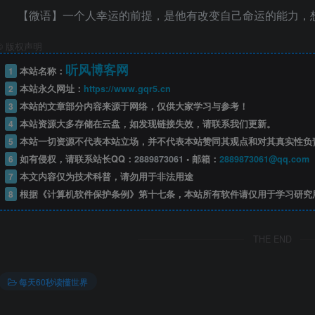
【微语】一个人幸运的前提，是他有改变自己命运的能力，
©
版权声明
听风博客网
1
本站名称：
2
本站永久网址：
https://www.gqr5.cn
3
本站的文章部分内容来源于网络，仅供大家学习与参考！
4
本站资源大多存储在云盘，如发现链接失效，请联系我们更新。
5
本站一切资源不代表本站立场，并不代表本站赞同其观点和对其真实性负
6
如有侵权，请联系站长QQ：
2889873061
• 邮箱：
2889873061@qq.com
7
本文内容仅为技术科普，请勿用于非法用途
8
根据《计算机软件保护条例》第十七条，本站所有软件请仅用于学习研究
THE END
每天60秒读懂世界