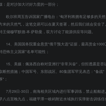
媒：是对沙加大讨好力度的一部分；
欧尔班周五告诉国家广播电台：“匈牙利将拥有足够多的天然
方米的天然气，这笔交易可以在夏天签署，然后我们就会安全了
特王储穆罕默德·本·萨勒曼，双方讨论了能源供应等问题。
14、美国国务院重金悬赏"俄干预大选"证据，最高赏金10
持恐怖主义国家"名单可能性；
15、美媒：佩洛西自称对亚洲行"非常兴奋"，但拒透露是
取断然措施；中国军号、东部战区、80集团军罕见表态："备战"
厚"；
7月29日-30日，南海相关区域内进行军事训练，禁止船舶
早八点至晚九点，福建平潭一岐屿附近水域执行实弹射击训练任