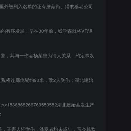
阿里外被列入名单的还有蘑菇街、猎豹移动公司
的有序发展，早在30年前，钱学森就将VR译
民警，其与一伤者杨某曾为情人关系，约定事发
景观桥连廊倒塌约80米，致2人受伤；湖北建始
deo/1536868266769559552湖北建始县发生严
2
协警，受害人轻微伤，涉案者均未成年，责令其监