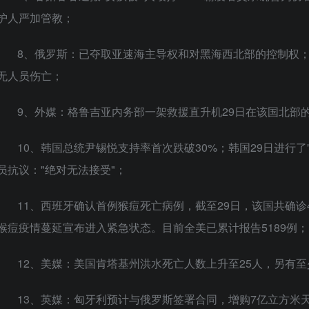
护人严加管教；
8、俄罗斯：已夺取亚速海主导权和对黑海西北部的控制权；
无人员伤亡；
9、外媒：格鲁吉亚内务部一架救援直升机29日在该国北部
10、韩国总统尹锡悦支持率首次跌破30%；韩国29日进行了
员抗议："绝对无法接受"；
11、西班牙确认首例猴痘死亡病例，截至29日，该国共确诊
猴痘疫情蔓延宣布进入紧急状态。目前全美已累计报告5189例；
12、美媒：美国肯塔基州洪水死亡人数上升至25人，另有至
13、英媒：匈牙利预计与俄罗斯签署合同，增购7亿立方米