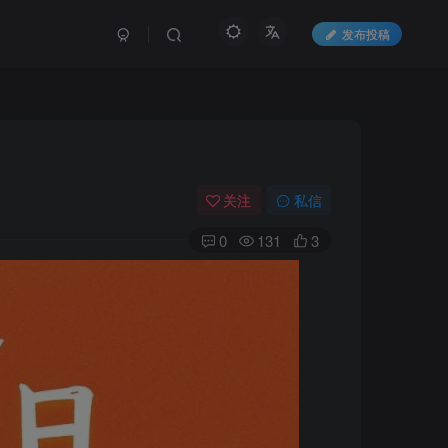
发布投稿
！
关注
私信
0
131
3