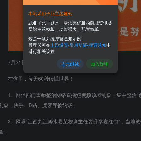
本站采用子比主题建站
zibll 子比主题是一款漂亮优雅的商城资讯类
网站主题模板，功能强大，配置简单
这是一条系统弹窗通知示例
管理员可在
主题设置-常用功能-弹窗通知
中
进行相关设置
7月31日，农历七月初三，星期日！
点击继续
加入群聊
在这里，每天60秒读懂世界！
1、网信部门重拳整治网络直播短视频领域乱象：集中整治"
乱象，快手、B站、虎牙等被约谈；
2、网曝"江西九江修水县某校班主任要升学宴红包"，当地
查；