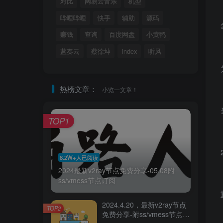
对比
网易云音乐
机型
哔哩哔哩
快手
辅助
源码
赚钱
查询
百度网盘
小黄鸭
蓝奏云
蔡徐坤
index
听风
热榜文章：
小览一文章！
TOP1
8.2W+人已阅读
2024最新v2ray节点免费分享-05.08附
ss/vmess节点订阅
2024.4.20，最新v2ray节点
TOP2
免费分享-附ss/vmess节点订