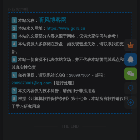
©
版权声明
听风博客网
1
本站名称：
2
本站永久网址：
https://www.gqr5.cn
3
本站的文章部分内容来源于网络，仅供大家学习与参考！
4
本站资源大多存储在云盘，如发现链接失效，请联系我们更
新。
5
本站一切资源不代表本站立场，并不代表本站赞同其观点和对
其真实性负责
6
如有侵权，请联系站长QQ：
2889873061
• 邮箱：
2889873061@qq.com
【进行处理】
7
本文内容仅为技术科普，请勿用于非法用途
8
根据《计算机软件保护条例》第十七条，本站所有软件请仅用
于学习研究用途
THE END