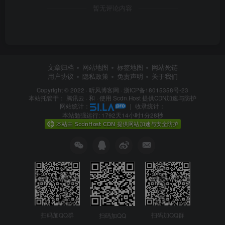
暂无评论内容
文章归档
网站地图
标签地图
网站死链
用户协议
隐私政策
免责声明
关于我们
Copyright © 2022 ·
听风博客网
·
浙ICP备18015358号-23
本站托管于：
腾讯云
· 和 ·
使用 Scdn.Host 提供CDN加速与防护
网站统计：
｜
收录统计：
本站勉强运行: 1792天14小时1分29秒
扫码加QQ群
扫码加QQ群
扫码加QQ