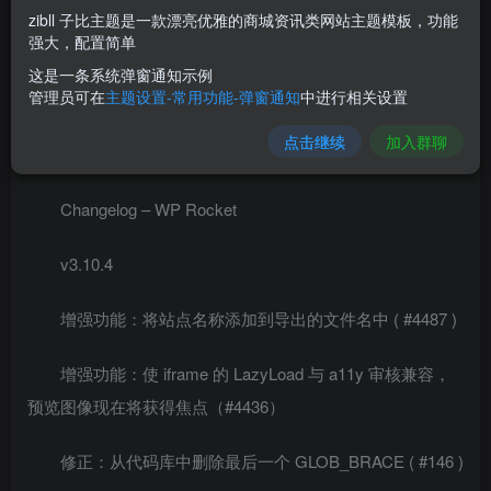
据WP-Rocket缓存插件官方测试，号称性能最高效
zibll 子比主题是一款漂亮优雅的商城资讯类网站主题模板，功能
WordPress动态缓存插件，通过优化JS, CSS静态文件，延
强大，配置简单
迟加载图片、减少频繁加载达到优化速度目的，配置好插
这是一条系统弹窗通知示例
管理员可在
主题设置-常用功能-弹窗通知
中进行相关设置
件，能让你的WordPress站点速度明显提升。
点击继续
加入群聊
新版特性
:
Changelog – WP Rocket
v3.10.4
增强功能：将站点名称添加到导出的文件名中 ( #4487 )
增强功能：使 iframe 的 LazyLoad 与 a11y 审核兼容，
预览图像现在将获得焦点（#4436）
修正：从代码库中删除最后一个 GLOB_BRACE ( #146 )