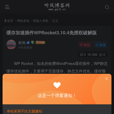
首页
网络基地
陌路人博客
正文
缓存加速插件WPRocket3.10.4免授权破解版
听风
关注
私信
4年前更新
0
289
0
WP Rocket，知名的收费WordPress缓存插件，WP静态
缓存优化插件，主要用于页面缓存、静态文件优化，缓存预
加载、调整缓存规则等。其它WP缓存优化加速插件推荐：
WPJAM Basi（水煮鱼招牌插件），WP Supre Cache（张戈
的纯代码版），如果你的服务器是小宽带，建议还是动静分
这是一个弹窗通知！
离、静态资源托管CDN。
本站采用子比主题建站