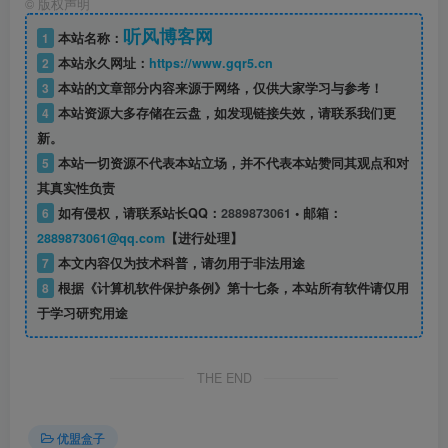
©
版权声明
听风博客网
1
本站名称：
2
本站永久网址：
https://www.gqr5.cn
3
本站的文章部分内容来源于网络，仅供大家学习与参考！
4
本站资源大多存储在云盘，如发现链接失效，请联系我们更
新。
5
本站一切资源不代表本站立场，并不代表本站赞同其观点和对
其真实性负责
6
如有侵权，请联系站长QQ：
2889873061
• 邮箱：
2889873061@qq.com
【进行处理】
7
本文内容仅为技术科普，请勿用于非法用途
8
根据《计算机软件保护条例》第十七条，本站所有软件请仅用
于学习研究用途
THE END
优盟盒子