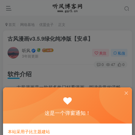
首页
网络基地
优盟盒子
正文
古风漫画v3.5.9绿化纯净版【安卓】
听风
关注
私信
3年前更新
0
47
0
软件介绍
古风漫画是一款超多热门好看漫画，阅读非常的流畅，
简约的界面设计，为每位用户提供更丰富的漫画，题材多多
而且分类很详细，支持多题材的划分，眼福满满，让你看不
这是一个弹窗通知！
停。已去除广告！
软件截图
本站采用子比主题建站