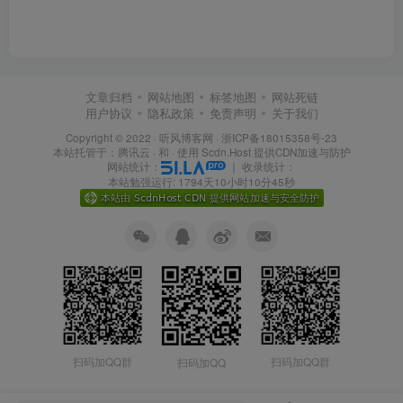
文章归档
网站地图
标签地图
网站死链
用户协议
隐私政策
免责声明
关于我们
Copyright © 2022 ·
听风博客网
·
浙ICP备18015358号-23
本站托管于：
腾讯云
· 和 ·
使用 Scdn.Host 提供CDN加速与防护
网站统计：
｜
收录统计：
本站勉强运行: 1794天10小时10分46秒
扫码加QQ群
扫码加QQ群
扫码加QQ