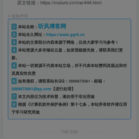
原文链接：https://molure.cn/mw/444.html
©
版权声明
听风博客网
1
本站名称：
2
本站永久网址：
https://www.gqr5.cn
3
本站的文章部分内容来源于网络，仅供大家学习与参考！
4
本站资源大多存储在云盘，如发现链接失效，请联系我们更
新。
5
本站一切资源不代表本站立场，并不代表本站赞同其观点和对
其真实性负责
6
如有侵权，请联系站长QQ：
2889873061
• 邮箱：
2889873061@qq.com
【进行处理】
7
本文内容仅为技术科普，请勿用于非法用途
8
根据《计算机软件保护条例》第十七条，本站所有软件请仅用
于学习研究用途
THE END