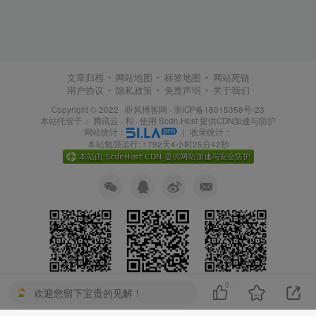
文章归档
网站地图
标签地图
网站死链
用户协议
隐私政策
免责声明
关于我们
Copyright © 2022 ·
听风博客网
·
浙ICP备18015358号-23
本站托管于：
腾讯云
· 和 ·
使用 Scdn.Host 提供CDN加速与防护
网站统计：
｜
收录统计：
本站勉强运行: 1792天4小时25分42秒
0
扫码加QQ群
扫码加QQ群
扫码加QQ
欢迎您留下宝贵的见解！