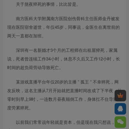
关于熬夜猝死的事情，比比皆是。
南方医科大学附属南方医院创伤骨科主任医师金丹被发
现在医院宿舍逝世，年仅45岁，同事说，金医生在离世前的
两天一直都在加班。
深圳有一名新婚才3个月的工程师在出租屋猝死，家属
说，死者曾连续工作34小时，休息不久后又工作12小时，长
时间的超负荷劳动导致死亡。
某游戏直播平台年仅20岁的主播 ” 孤王 ” 不幸猝死，网
友反映，这名主播从7月开始就把直播时间改成了下半夜，从
零时到早上9时，一连数月昼夜颠倒工作，身体扛不住导致过
度劳累猝死。
以前我们常常说年轻就是资本，但是现在我只想说，健