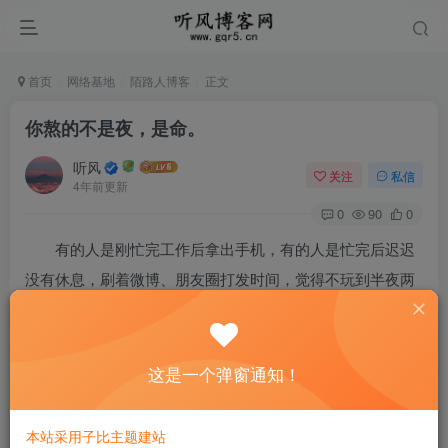
首页
网络基地
陌路人博客
正文
你熬的不是夜，是命。
听风
关注
私信
4年前更新
0
90
0
有的人是刚忙完工作后拿出手机，有的人是忙完后迟迟
没有休息，刷着微博、朋友圈打发时间，觉得不玩到半夜两
点对不起时间。
熬夜的人都有一个很傻的想法：以为抓住了时间。
这是一个弹窗通知！
殊不知，夜里熬的都是以后的时间。
本站采用子比主题建站