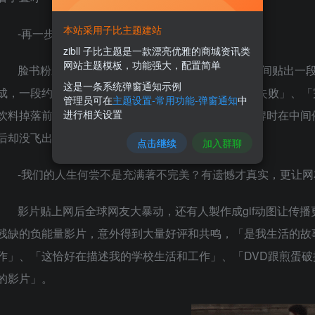
本站采用子比主题建站
-再一步传档就要完成，却卡死前功尽弃。
zibll 子比主题是一款漂亮优雅的商城资讯类
网站主题模板，功能强大，配置简单
脸书粉丝团「La parte strana dell’Internet」
这是一条系统弹窗通知示例
成，一段约2至4秒钟，叙述著「马上就要成功最后却失败」、
管理员可在
主题设置-常用功能-弹窗通知
中
进行相关设置
饮料掉落前卡住、篮球在框上打转最后没进、推倒骨牌时在中间
后却没飞出……。
点击继续
加入群聊
-我们的人生何尝不是充满著不完美？有遗憾才真实，更让网
影片贴上网后全球网友大暴动，还有人製作成gif动图让传
残缺的负能量影片，意外得到大量好评和共鸣，「是我生活的故
作」、「这恰好在描述我的学校生活和工作」、「DVD跟煎蛋
的影片」。