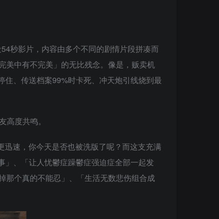
3日晚间贴出一段54秒影片，内容由多个不同的剧情片段拼凑而
「完美中有不完美」的无比残念。像是，贩卖机
停住、传送档案99%时卡死、冲天炮引线烧到最
友高度共鸣。
播更迅速，你今天是否也被洗版了呢？而这支充满
事」、「让人忧鬱症躁鬱症强迫症全部一起发
破掉那个真的不能忍」、「生活无数悲伤组合成