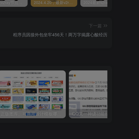
2024最新v2ray节点免费分享-05.08附ss/vmess节点订阅
2024.4.20，最新v2ray节点免费分享-附ss/vmess节点订阅
2024最新v2ray节点免费分享(04.17附ss/vmess节点订阅)
下一篇
程序员因接外包坐牢456天！两万字揭露心酸经历
正版图库、可商用设计模板哪里有？Fotor懒设计严选百万张高清正版图片
QQ又一神级功能彻底下线！