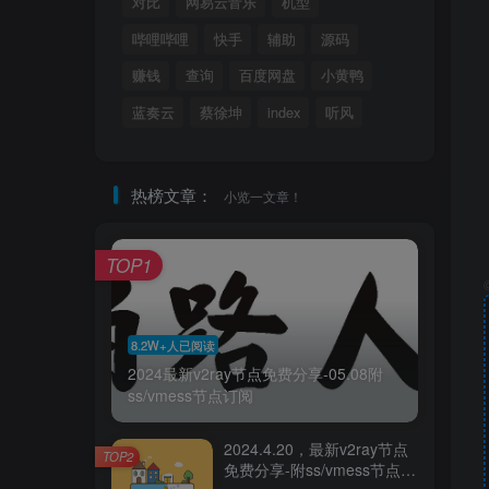
对比
网易云音乐
机型
哔哩哔哩
快手
辅助
源码
赚钱
查询
百度网盘
小黄鸭
蓝奏云
蔡徐坤
index
听风
热榜文章：
小览一文章！
TOP1
8.2W+人已阅读
2024最新v2ray节点免费分享-05.08附
ss/vmess节点订阅
2024.4.20，最新v2ray节点
TOP2
免费分享-附ss/vmess节点订