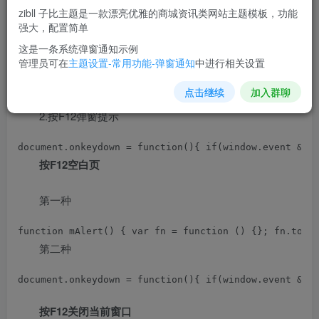
2.弹窗提示并变成空白页
zibll 子比主题是一款漂亮优雅的商城资讯类网站主题模板，功能
强大，配置简单
document.onmousedown = function mdClick(event) { v
这是一条系统弹窗通知示例
管理员可在
主题设置-常用功能-弹窗通知
中进行相关设置
禁止元素审查
点击继续
加入群聊
document.onkeydown = function(){ if(window.event &&
2.按F12弹窗提示
document.onkeydown = function(){ if(window.event &&
按F12空白页
第一种
function mAlert() { var fn = function () {}; fn.toS
第二种
document.onkeydown = function(){ if(window.event &
按F12关闭当前窗口