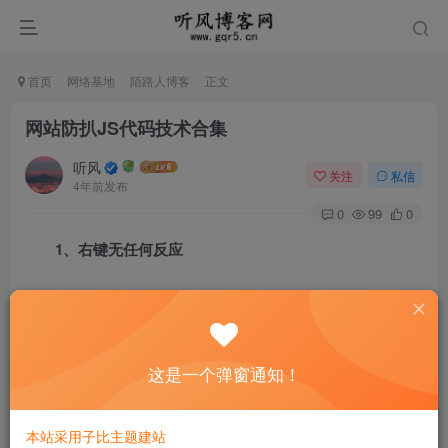
首页
网络基地
陌路人博客
正文
网站防扒JS代码技术合集
听风
关注
私信
4年前发布
0
99
0
1、右键无任何反应
第一种
document.oncontextmenu = new Function("return false;
这是一个弹窗通知！
第二种
document.oncontextmenu = function (event){ if(window
本站采用子比主题建站