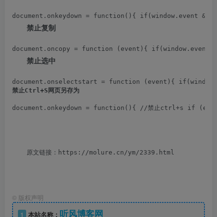
document.onkeydown = function(){ if(window.event &
禁止复制
document.oncopy = function (event){ if(window.event)
禁止选中
document.onselectstart = function (event){ if(window
禁止Ctrl+S网页另存为
document.onkeydown = function(){ //禁止ctrl+s if (even
原文链接：https://molure.cn/ym/2339.html
©
版权声明
听风博客网
1
本站名称：