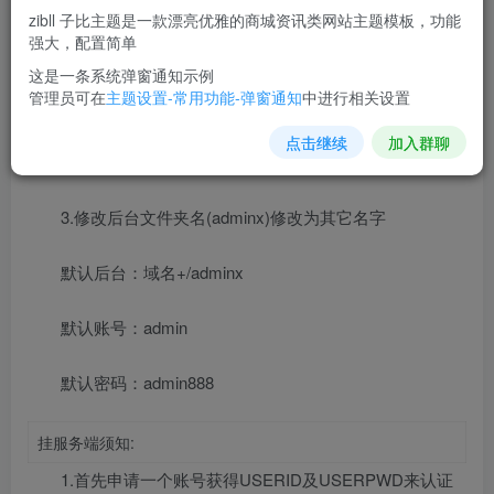
网站搭建方式:
zibll 子比主题是一款漂亮优雅的商城资讯类网站主题模板，功能
1.上传网站，访问安装网站域名即可完成安装！ （PHP
强大，配置简单
版本 => 7.0）无需邮件提醒的用户直接修改配置文件即可 <
这是一条系统弹窗通知示例
管理员可在
主题设置-常用功能-弹窗通知
中进行相关设置
7.0 安装！
点击继续
加入群聊
2.完成搭建
3.修改后台文件夹名(adminx)修改为其它名字
默认后台：域名+/adminx
默认账号：admin
默认密码：admin888
挂服务端须知:
1.首先申请一个账号获得USERID及USERPWD来认证