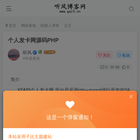
首页
网络基地
陌路人博客
正文
个人发卡网源码PHP
听风
关注
私信
4年前发布
0
46
0
简介:
XFAPI个人发卡网 平台是采用php+mysql进行开发的24
小时自动售卡平台！
重点是站长收款账号无需签约，无需企业认证无需费
这是一个弹窗通知！
率，直接入账！安全稳定。避免第三方黑单或跑路！
本站采用子比主题建站