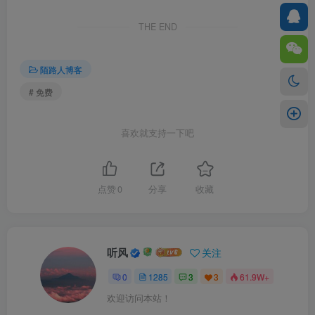
THE END
陌路人博客
# 免费
喜欢就支持一下吧
点赞
0
分享
收藏
听风
关注
0
1285
3
3
61.9W+
欢迎访问本站！