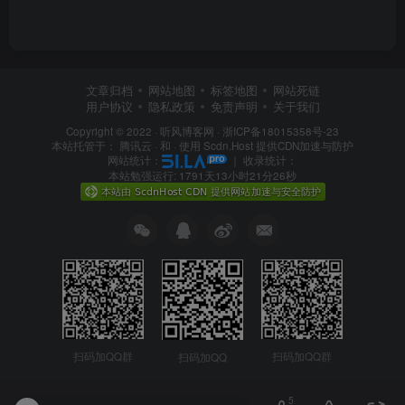
文章归档
网站地图
标签地图
网站死链
用户协议
隐私政策
免责声明
关于我们
Copyright © 2022 ·
听风博客网
·
浙ICP备18015358号-23
本站托管于：
腾讯云
· 和 ·
使用 Scdn.Host 提供CDN加速与防护
网站统计：
｜
收录统计：
本站勉强运行: 1791天13小时21分27秒
扫码加QQ群
扫码加QQ群
扫码加QQ
5