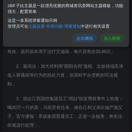
7月26日，农历六月廿八，星期二！
zibll 子比主题是一款漂亮优雅的商城资讯类网站主题模板，功能
强大，配置简单
在这里，每天60秒读懂世界！
这是一条系统弹窗通知示例
管理员可在
主题设置-常用功能-弹窗通知
中进行相关设置
1、首个国产抗新冠口服药"阿兹夫定片"，附条件上市。
点击继续
加入群聊
具有抑制新冠病毒的活性，5天左右清除病毒，对病毒变异株
有效。该药原本用于治疗艾滋病，每片原售价25.86元；
2、最高法：加大对利用“阴阳合同”逃税、文娱领域高净
值人群逃税等行为的惩处力度，加强对平台垄断的司法规
制；
3、国企江西国控集团员工"周劼"炫富秀权事件上热搜：
喝20万一斤的茶，与高官有往来，将自己和父亲比做严嵩父
子。官方通报：系该集团普通员工，正进一步核查，将依法
依规进行处理；