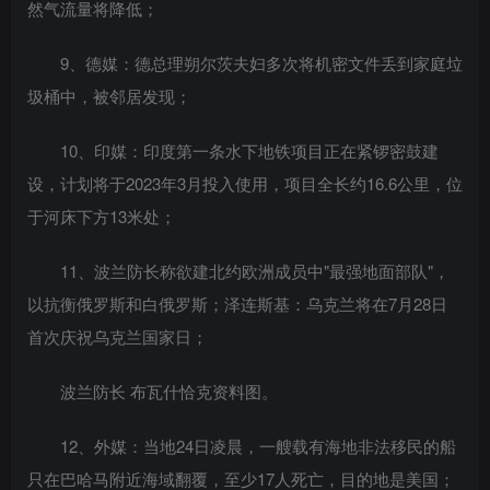
然气流量将降低；
9、德媒：德总理朔尔茨夫妇多次将机密文件丢到家庭垃
圾桶中，被邻居发现；
10、印媒：印度第一条水下地铁项目正在紧锣密鼓建
设，计划将于2023年3月投入使用，项目全长约16.6公里，位
于河床下方13米处；
11、波兰防长称欲建北约欧洲成员中"最强地面部队"，
以抗衡俄罗斯和白俄罗斯；泽连斯基：乌克兰将在7月28日
首次庆祝乌克兰国家日；
波兰防长 布瓦什恰克资料图。
12、外媒：当地24日凌晨，一艘载有海地非法移民的船
只在巴哈马附近海域翻覆，至少17人死亡，目的地是美国；