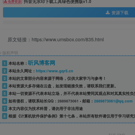
抖音无水印下载工具绿色便携版v1.0
免费资源
资源下载
原文链接：https://www.umsbox.com/835.html
©
版权声明
听风博客网
1
本站名称：
2
本站永久网址：
https://www.gqr5.cn
3
本站的文章部分内容来源于网络，仅供大家学习与参考！
4
本站资源大多存储在云盘，如发现链接失效，请联系我们更新。
5
本站一切资源不代表本站立场，并不代表本站赞同其观点和对其真实性负
6
如有侵权，请联系站长QQ：
2889873061
• 邮箱：
2889873061@qq.com
7
本文内容仅为技术科普，请勿用于非法用途
8
根据《计算机软件保护条例》第十七条，本站所有软件请仅用于学习研究