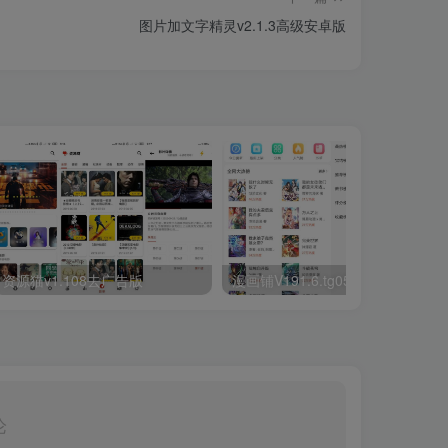
图片加文字精灵v2.1.3高级安卓版
资源猫v1.108去广告版
漫画铺V191.6.tg05.208绿化纯净版
论