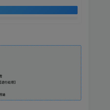
责
【进行处理】
用途