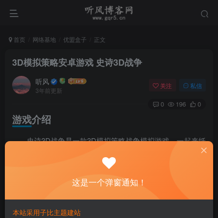
首页
网络基地
优盟盒子
正文
3D模拟策略安卓游戏 史诗3D战争
听风
关注
私信
3年前更新
0
196
0
游戏介绍
史诗3D战争是一款3D模拟策略战争模拟游戏。一起来纸
上谈兵，在游戏中排兵布阵，搭配最强的对战阵容，击败你
的对手，解锁大量金钱。
这是一个弹窗通知！
游戏截图
本站采用子比主题建站