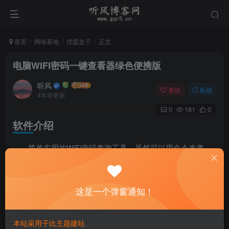
首页
网络基地
优盟盒子
正文
电脑WIFI密码一键查看器绿色便携版
听风
关注
私信
4年前更新
0
181
0
软件介绍
简单实用的WiFi密码查询工具，虽然可以用命令来查
询，但远没有那么方便，使用这个工具就可以查询电脑上已
连接过的所有WiFi密码，原理是通过Windows内置的cmd命
这是一个弹窗通知！
令获取wifi信息的.
软件截图
本站采用子比主题建站