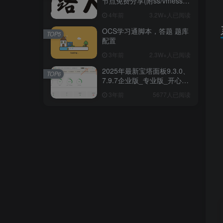
节点免费分享(附ss/vmess节
点订阅)
4年前
3.2W+人已阅读
OCS学习通脚本，答题 题库
TOP5
配置
3年前
2.3W+人已阅读
2025年最新宝塔面板9.3.0、
TOP6
7.9.7企业版_专业版_开心破
解版一键安装/升级脚本
3年前
5677人已阅读