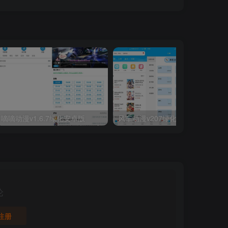
嘀嘀动漫v1.6.7绿化安卓版
风车动漫v207绿化便携版【安卓】
论
注册