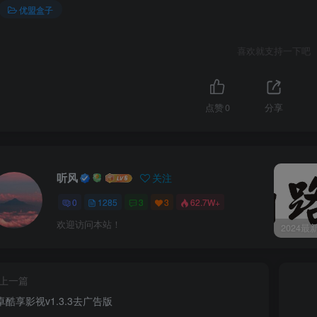
优盟盒子
喜欢就支持一下吧
点赞
0
分享
听风
关注
0
1285
3
3
62.7W+
欢迎访问本站！
上一篇
卓酷享影视v1.3.3去广告版