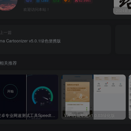
0
1285
3
3
62.9W+
欢迎访问本站！
上一篇
ima Cartoonizer v5.0.1绿色便携版
相关推荐
安卓专业网速测试工具Speedtest_v4.7.22解锁内购去广告版
WiFi万能钥匙v1.0.03绿化版