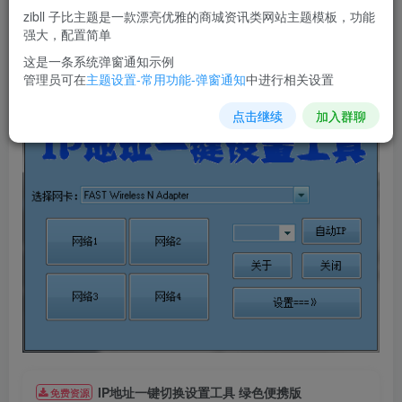
zibll 子比主题是一款漂亮优雅的商城资讯类网站主题模板，功能
写如有报毒,纯属误报,请大家放心使用！
强大，配置简单
软件截图
这是一条系统弹窗通知示例
管理员可在
主题设置-常用功能-弹窗通知
中进行相关设置
点击继续
加入群聊
IP地址一键切换设置工具 绿色便携版
免费资源