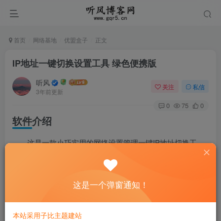
首页
网络基地
优盟盒子
正文
IP地址一键切换设置工具 绿色便携版
听风
关注
私信
3年前更新
0
75
0
软件介绍
这是一款小巧实用的网络设置管理一键IP地址切换工
具，可以针对不同的网络环境，一键为您您更改所需的网络
设置值。你可以设置六组不同的网络参数值，支持多网卡
这是一个弹窗通知！
（虚拟网卡也支持）设置，可设置4个IP地址，同时可以设置
自动IP，支持操作系统：XP、Win7-11如果运行设置有问
本站采用子比主题建站
题，请使用管理员身份和兼容默认运行。软件使用VB语言编