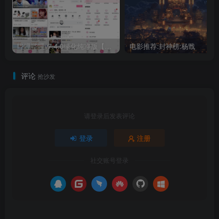
哔哩哔哩v7.4.0绿化纯净版【安卓】
电影推荐:封神榜:杨戬
评论
抢沙发
请登录后发表评论
登录
注册
社交账号登录