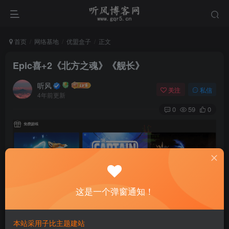
首页
网络基地
优盟盒子
正文
Epic喜+2《北方之魂》《舰长》
听风
关注
私信
4年前更新
0
59
0
这是一个弹窗通知！
本站采用子比主题建站