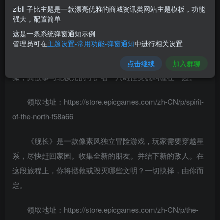
zibll 子比主题是一款漂亮优雅的商城资讯类网站主题模板，功能
强大，配置简单
9月16日置顶新一期：本周又有免费游戏领了
这是一条系统弹窗通知示例
管理员可在
主题设置-常用功能-弹窗通知
中进行相关设置
《北方之魂》是一款单人第三人称冒险游戏，灵感来自
冰岛令人叹为观止的神秘景观。玩家将扮演一只普通的红
点击继续
加入群聊
狐，其故事与北极光的守护者一只雌性灵狐纠缠在一起。
领取地址：https://store.epicgames.com/zh-CN/p/spirit-
of-the-north-f58a66
《舰长》是一款像素风独立冒险游戏，玩家需要穿越星
系，尽快赶回家园。收集全新的朋友。并结下新的敌人。在
这段旅程上，你将拯救或毁灭哪些文明？一切抉择，由你而
定。
领取地址：https://store.epicgames.com/zh-CN/p/the-