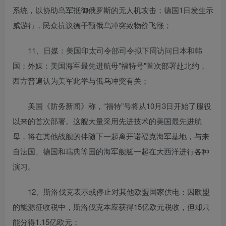
系统，以协助乌军抵御俄罗斯的无人机攻击；德国1日发生示
威游行，民众抗议德干预俄乌冲突致物价飞涨；
11、日媒：美国印太司令部司令拟下周访问日本和韩
国；外媒：美国海军最先进航母"福特号"首次部署赴北约，
西方普遍认为美军此举与俄乌冲突有关；
美国《防务新闻》称，“福特”号将从10月3日开始了服役
以来的首次部署。这艘大量采用先进技术的美国最先进航
母，将在其他战舰的伴随下一起离开诺福克海军基地，与来
自法国、德国和瑞典等国的海军舰艇一起在大西洋进行各种
演习。
12、斯洛伐克表示或停止对其他欧盟国家供电：因欧盟
的能源征收税中，斯洛伐克本应获得15亿欧元税收，但却只
能分得1.15亿欧元；