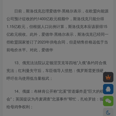
日前，斯洛伐克总理爱德华·黑格尔表示，在欧盟向能源
公司预计征收的约1400亿欧元税额中，斯洛伐克只能分得
1.15亿欧元，但根据人口比例计算，斯洛伐克本应该获得15
亿欧元税收。此外，爱德华·黑格尔表示，斯洛伐克已经同一
些欧盟国家签订了2023年供电合同，但是销售价格远低于当
前电价水平。对此，爱德华
13、俄宪法法院认定顿涅茨克等四地"入俄"条约符合俄
宪法；红利曼失守后，车臣领导人愤怒：俄罗斯需更强硬，
呼吁在乌使用低当量核武；
14、俄媒：布林肯公开称"北溪"管道爆炸是"巨大的机
会"；英国提议为丹麦调查"北溪事件"帮忙，扎哈罗娃：狐狸
给母鸡争权利；