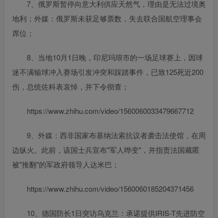
7、俄罗斯暂停向意大利供应天然气，理由是无法过境奥
地利；外媒：俄罗斯未获足够票数，失去联合国航空理事会
席位；
8、当地10月1日晚，印尼玛琅市的一场足球赛上，因球
迷不满输球冲入赛场引发冲突和踩踏事件，已致125死近200
伤，总统佐科表哀悼，并下令彻查；
https://www.zhihu.com/video/1560060033479667712
9、外媒：西非国家布基纳法索抗议者袭击法使馆，在周
边纵火。此前，该国士兵宣布"军人哗变"，并指责法国藏匿
被"推翻"的军政府领导人达米巴；
https://www.zhihu.com/video/1560060185204371456
10、德国防长1日突访乌克兰：承诺提供IRIS-T先进防空