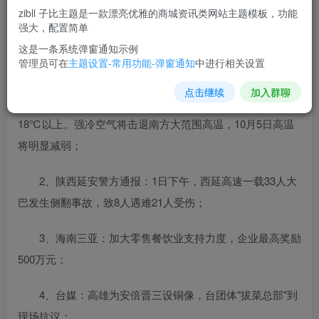
10月3日，农历九月初八，星期一！
zibll 子比主题是一款漂亮优雅的商城资讯类网站主题模板，功能
强大，配置简单
在这里，每天60秒读懂世界！
这是一条系统弹窗通知示例
管理员可在
主题设置-常用功能-弹窗通知
中进行相关设置
1、中央气象台发布史上最早寒潮预警：预计10月2日至
点击继续
加入群聊
6日，中东部大部地区气温普遍下降8-12℃，部分地区降温
18℃以上。强冷空气将击退南方大范围高温，10月5日高温
将明显减弱；
2、陕西延安警方通报：1日下午，西延高速一载33人大
巴发生侧翻事故，致8人遇难21人受伤；
3、海南三亚：加大零售餐饮业支持力度，企业最高奖励
500万元；
4、台媒：高雄为安倍晋三设铜像，台团体"拔菜总部"到
现场抗议；