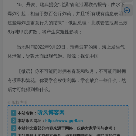
15、丹麦、瑞典提交"北溪"管道泄漏联合报告：由水下
爆炸引起，相当于数百公斤炸药，并且"所有现有信息表明，
这些爆炸是蓄意行为的结果"；俄副总理：北溪管道泄漏已致
8万吨甲烷扩散，将产生灾难性影响；
当地时间2022年9月29日，瑞典波罗的海，海上发生气
体泄漏，导致水面出现气泡。图源：视觉中国
【微语】你不可能同时拥有春花和秋月，不可能同时拥
有硕果和繁花。你要学会权衡利弊，学会放弃一些什么，然
后才可能得到些什么。
©
版权声明
听风博客网
1
本站名称：
2
本站永久网址：
https://www.gqr5.cn
3
本站的文章部分内容来源于网络，仅供大家学习与参考！
4
本站资源大多存储在云盘，如发现链接失效，请联系我们更