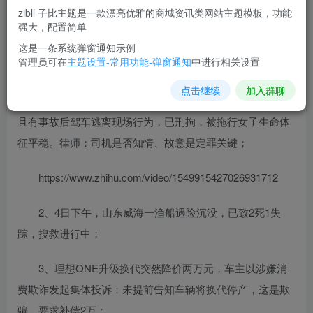
9月5日，农历八月初十，星期一！
zibll 子比主题是一款漂亮优雅的商城资讯类网站主题模板，功能
强大，配置简单
在这里，每天60秒读懂世界！
这是一条系统弹窗通知示例
管理员可在
主题设置-常用功能-弹窗通知
中进行相关设置
1、湖南娄底一宝马女司机撞人后拖行伤者1000米，
点击继续
加入群聊
称"被交警拦下后才知自己撞人"，警方通报：司机系醉驾，
且有事故后驾车逃离现场行为，已刑拘，被拖行女子生命体
征平稳。律师：司机是否知情、故意是定罪关键；
https://www.zhihu.com/video/1549915427026931712
2、4日下午，山东威海一渔船遇险沉没，已致2死1失
踪，搜救进行中；
3、理想ONE升级换代突然降价两万元，车主以涉嫌消
费欺诈发起集体投诉：未提前告知车辆将换代停产，这是欺
骗，要求补偿2万；