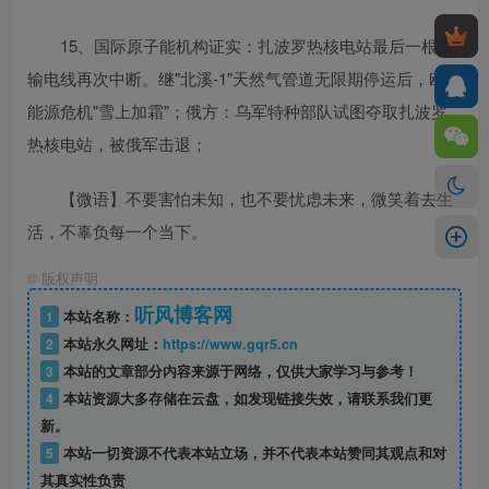
15、国际原子能机构证实：扎波罗热核电站最后一根主
输电线再次中断。继"北溪-1"天然气管道无限期停运后，欧洲
能源危机"雪上加霜"；俄方：乌军特种部队试图夺取扎波罗
热核电站，被俄军击退；
【微语】不要害怕未知，也不要忧虑未来，微笑着去生
活，不辜负每一个当下。
©
版权声明
听风博客网
1
本站名称：
2
本站永久网址：
https://www.gqr5.cn
3
本站的文章部分内容来源于网络，仅供大家学习与参考！
4
本站资源大多存储在云盘，如发现链接失效，请联系我们更
新。
5
本站一切资源不代表本站立场，并不代表本站赞同其观点和对
其真实性负责