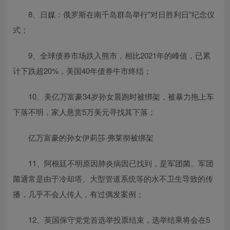
8、日媒：俄罗斯在南千岛群岛举行"对日胜利日"纪念仪
式；
9、全球债券市场跌入熊市，相比2021年的峰值，已累
计下跌超20%，美国40年债券牛市终结；
10、美亿万富豪34岁孙女晨跑时被绑架，被暴力拖上车
下落不明，家人悬赏5万美元寻找其下落；
亿万富豪的孙女伊莉莎·弗莱彻被绑架
11、阿根廷不明原因肺炎病因已找到，是军团菌。军团
菌通常是由于冷却塔、大型管道系统等的水不卫生导致的传
播，几乎不会人传人，有过偶发案例；
12、英国保守党党首选举投票结束，选举结果将会在5