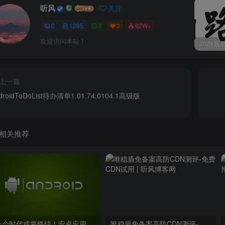
听风
关注
0
1285
3
3
62W+
欢迎访问本站！
上一篇
droidToDoList待办清单1.01.74.0104.1高级版
相关推荐
一个时代或将终结！安卓应用告别APK格式，APP迎来大瘦身
唯稳盾免备案高防CDN测评-免费CDN试用