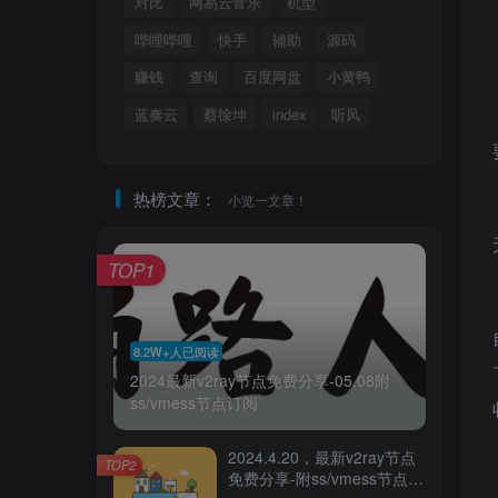
对比
网易云音乐
机型
哔哩哔哩
快手
辅助
源码
赚钱
查询
百度网盘
小黄鸭
蓝奏云
蔡徐坤
index
听风
热榜文章：
小览一文章！
TOP1
8.2W+人已阅读
2024最新v2ray节点免费分享-05.08附
ss/vmess节点订阅
2024.4.20，最新v2ray节点
TOP2
免费分享-附ss/vmess节点订