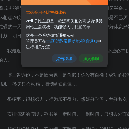
着成功的那一天，怀揣着激情澎湃的想法入睡，安稳而又兴奋…
本站采用子比主题建站
床想想昨晚立的目标，是否感觉心有余而力不足？斗志是否已灭
zibll 子比主题是一款漂亮优雅的商城资讯类
忙碌的一天，拖着疲惫的身子回家，此刻的我们只想好好休息好
网站主题模板，功能强大，配置简单
这是一条系统弹窗通知示例
计划，明日复明日，明日何其多？
管理员可在
主题设置-常用功能-弹窗通知
中
进行相关设置
我最近才听到“积极废人”这个网络词条。大意是说那些心态积
点击继续
加入群聊
的人。
博主告诉你，不是因为累，是你懒！你没有自律！成功的欲
踏步，整天只会抱怨，满满的负能量…
很多事，很想努力，行为却不得力。想好好学习，考好名次
安排满满的假期，列书单，定时间。一到时间，只想去外面
想好好锻炼身体，不抽烟，不喝酒。常常没人的时候，偷偷