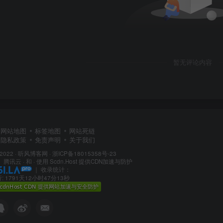
暂无评论内容
网站地图
标签地图
网站死链
隐私政策
免责声明
关于我们
 2022 ·
听风博客网
·
浙ICP备18015358号-23
：
腾讯云
· 和 ·
使用 Scdn.Host 提供CDN加速与防护
｜
收录统计：
 1791天12小时47分14秒