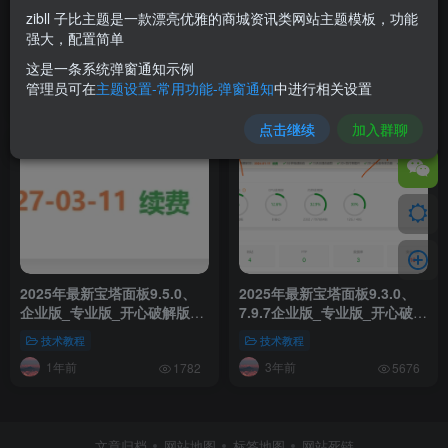
zibll 子比主题是一款漂亮优雅的商城资讯类网站主题模板，功能
2026年最新Linux宝塔面板
2025年最新Linux宝塔面板
强大，配置简单
v11.4.0、企业版_专业版_开
v11.0.0、企业版_专业版_开
心破解版、全新功能、免费
心破解版、全新面板UI，免费
这是一条系统弹窗通知示例
技术教程
网络基地
技术教程
网络基地
CDN，免费一键安装/升级脚本
一键安装/升级脚本
管理员可在
主题设置-常用功能-弹窗通知
中进行相关设置
8个月前
12个月前
322
1654
点击继续
加入群聊
2025年最新宝塔面板9.5.0、
2025年最新宝塔面板9.3.0、
企业版_专业版_开心破解版、
7.9.7企业版_专业版_开心破解
免费一键安装/升级脚本
版一键安装/升级脚本
技术教程
技术教程
1年前
3年前
1782
5676
文章归档
网站地图
标签地图
网站死链