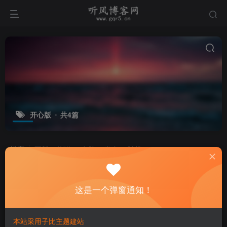
开心版
共4篇
排序
更新
浏览
点赞
发布
随机
这是一个弹窗通知！
本站采用子比主题建站