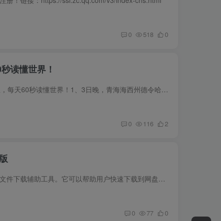
ps://ssl.zc.qq.com/v3/index-chs.html
0
518
0
0秒读懂世界！
2月4日，农历正月十四，星期六！在这里，每天60秒读懂世界！1、3日晚，青海海西州德令哈市接连发生三次地震，最高震级4.9级；2、八部门：组织开展公共领域车辆全面电动化先行区试点工作；文旅部...
0
116
2
携版
软件介绍超级度盘是一款非常出色的网盘文件下载辅助工具。它可以帮助用户快速下载到网盘文件内容，能够让用户快速获得网盘内的资源文件，下载速度极快，完美解决资源下载慢的问题。超级度盘无需...
0
77
0