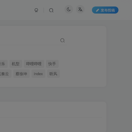
发布投稿
音乐
机型
哔哩哔哩
快手
蓝奏云
蔡徐坤
index
听风