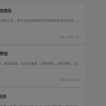
色便携版
软件介绍ZoomIt是一种屏幕缩放、批注和录制工具，用于包括应用程序演示的技术演示文稿。 ZoomIt在托盘中不显眼地运行，并使用可自定义的热键激活，以放大屏幕区域，在缩放时四处移动，并绘制缩...
0
86
0
免费版
1.宠物专区 普通刷级、刷boos、宠物带刷、傻瓜刷级、音速犬速成、宠物刷钱、拼装宠物、自动捕捉宠物、捕捉稀有宠物、火焰喷发刷物、自定义脚本刷级、回血回蓝、智能换宠、战斗手册。 2.人物专区...
0
45
0
链接