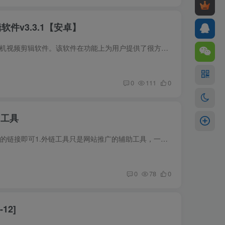
剪辑软件v3.3.1【安卓】
软件介绍一款功能很实用且非常专业的手机视频剪辑软件。该软件在功能上为用户提供了很方便剪辑的环境，而且为了能够让用户剪辑出更多精美且优质的视频，还添加了很多强大且方便的辅助工具，比如...
0
111
0
加工具
软件介绍SEO提升软件软件填入自己网站的链接即可1.外链工具只是网站推广的辅助工具，一般适用于短时间内无法建设大量外链的新站，新站应坚持每天做一到两次为宜，大约一周左右能看到效果。老站...
0
78
0
12]