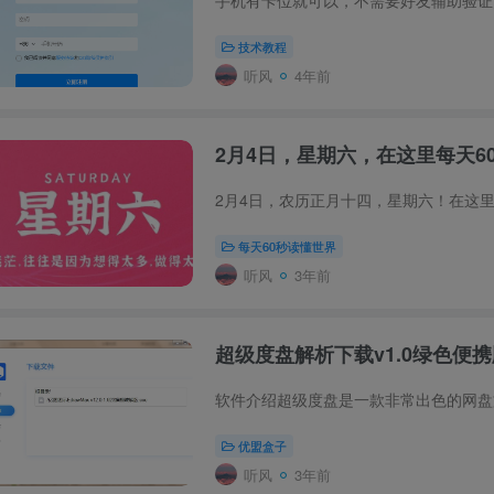
手机有卡位就可以，不需要好友辅助验证注册！链接：htt
技术教程
听风
4年前
2月4日，星期六，在这里每天6
每天60秒读懂世界
听风
3年前
超级度盘解析下载v1.0绿色便
优盟盒子
听风
3年前