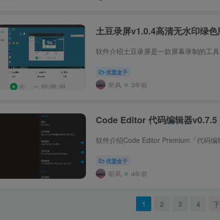
土豆录屏v1.0.4高清无水印绿色
优盟盒子
听风
3年前
Code Editor 代码编辑器v0.7.
优盟盒子
听风
4年前
1
2
3
4
下