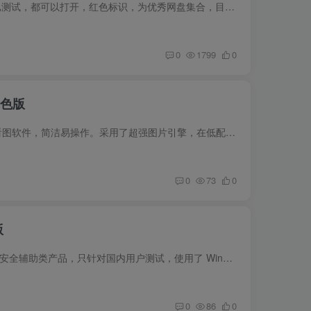
蓝奏合集介绍 以下蓝奏APP集合小编都已测试，都可以打开，红色标识，为优秀网盘集合，目前还在陆续更新中，更多的期待大家的发现，大家如果有的好的合集，请在评论区留言。持续更新中…. 蓝奏集...
0
1799
0
绿色版
软件介绍2345看图王是一款速度超快的看图软件，简洁易操作。采用了超强图片引擎，在低配置的电脑上也能闪电般打开十几上百兆的大图，运用精妙的图像处理技术，还原真实色彩，支持CMYK模式；比传...
0
73
0
版
软件介绍微软官方自主研发的的全新桌面安全辅助类产品，只针对国内用户测试，使用了 Windows 官方 Defender 病毒库，功能比较简单，微软电脑管家聚合微软 Windows 系统强大的底层研发能力，搭配...
0
86
0