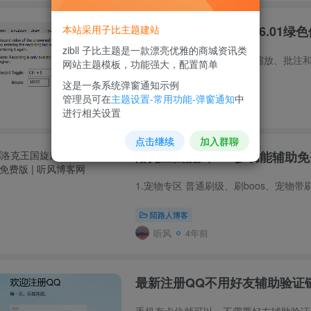
本站采用子比主题建站
ZoomIt演示辅助软件v6.01绿
zibll 子比主题是一款漂亮优雅的商城资讯类
网站主题模板，功能强大，配置简单
这是一条系统弹窗通知示例
优盟盒子
# 免费
管理员可在
主题设置-常用功能-弹窗通知
中
听风
3年前
进行相关设置
点击继续
加入群聊
洛克王国旋风v3.9多功能辅助
陌路人博客
听风
4年前
最新注册QQ不用好友辅助验证