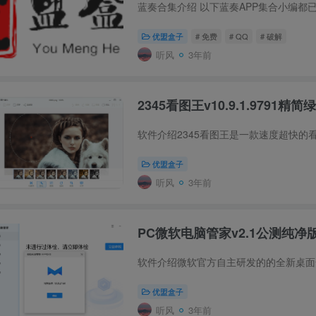
优盟盒子
# 免费
# QQ
# 破解
听风
3年前
2345看图王v10.9.1.9791精简
优盟盒子
听风
3年前
PC微软电脑管家v2.1公测纯净
优盟盒子
听风
3年前