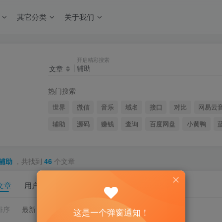
其它分类
关于我们
开启精彩搜索
文章
热门搜索
世界
微信
音乐
域名
接口
对比
网易云
辅助
源码
赚钱
查询
百度网盘
小黄鸭
辅助
，共找到
46
个文章
文章
用户
板块
帖子
商品
排序
最新
热门
点赞
评论
收藏
销量
这是一个弹窗通知！