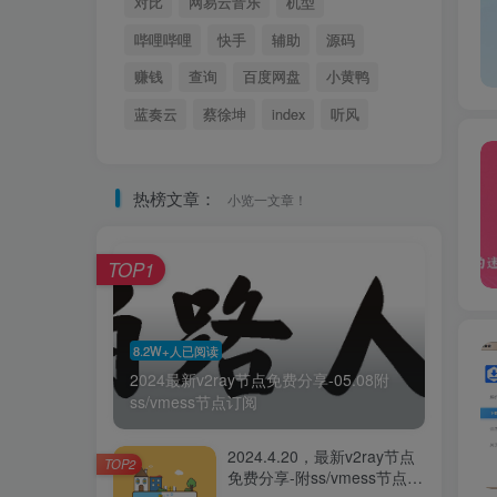
对比
网易云音乐
机型
哔哩哔哩
快手
辅助
源码
赚钱
查询
百度网盘
小黄鸭
蓝奏云
蔡徐坤
index
听风
热榜文章：
小览一文章！
TOP1
8.2W+人已阅读
2024最新v2ray节点免费分享-05.08附
ss/vmess节点订阅
2024.4.20，最新v2ray节点
TOP2
免费分享-附ss/vmess节点订