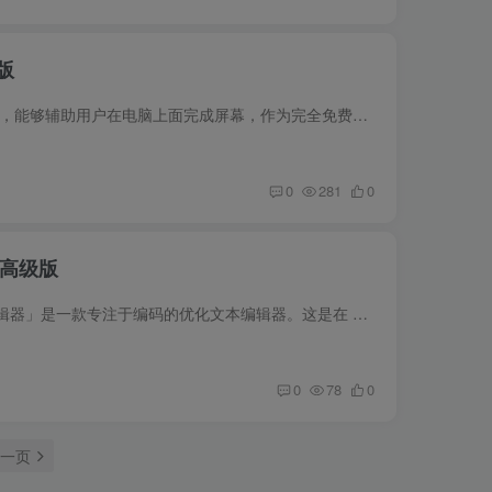
版
软件介绍土豆录屏是一款屏幕录制的工具，能够辅助用户在电脑上面完成屏幕，作为完全免费兵器非常简单就能够进行的屏幕录制的软件，足够满足用户对于屏幕录制上面的需求，并且录屏完全没有水印等...
0
281
0
5 高级版
软件介绍Code Editor Premium「代码编辑器」是一款专注于编码的优化文本编辑器。这是在 Android 上进行开发的便捷工具。它包含用于编码的必要功能，包括语法突出显示，自动缩进，代码辅助，自动...
0
78
0
一页